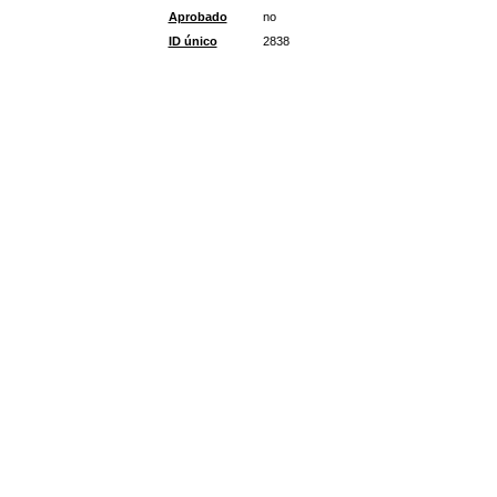
Aprobado
no
ID único
2838