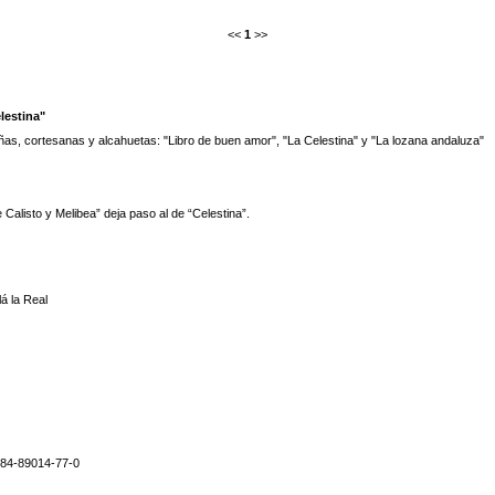
<<
1
>>
lestina"
as, cortesanas y alcahuetas: "Libro de buen amor", "La Celestina" y "La lozana andaluza"
 Calisto y Melibea” deja paso al de “Celestina”.
lá la Real
84-89014-77-0