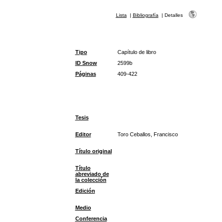
Lista
|
Bibliografía
|
Detalles
Tipo
Capítulo de libro
ID Snow
2599b
Páginas
409-422
Tesis
Editor
Toro Ceballos, Francisco
Título original
Título
abreviado de
la colección
Edición
Medio
Conferencia