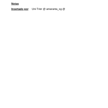
Notas
Insertado por
Uni-Trier @ amaranta_sg @