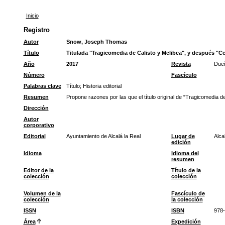
Inicio
Registro
Autor
Snow, Joseph Thomas
Título
Titulada "Tragicomedia de Calisto y Melibea", y después "Ce
Año
2017
Revista
Dueñ
Número
Fascículo
Palabras clave
Título
;
Historia editorial
Resumen
Propone razones por las que el título original de “Tragicomedia de
Dirección
Autor
corporativo
Editorial
Ayuntamiento de Alcalá la Real
Lugar de
Alca
edición
Idioma
Idioma del
resumen
Editor de la
Título de la
colección
colección
Volumen de la
Fascículo de
colección
la colección
ISSN
ISBN
978-
Área
Expedición