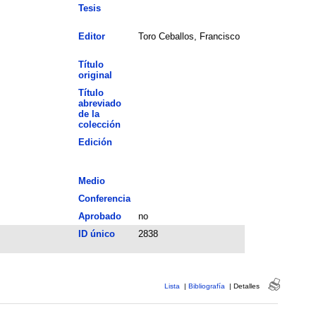
Tesis
Editor
Toro Ceballos, Francisco
Título
original
Título
abreviado
de la
colección
Edición
Medio
Conferencia
Aprobado
no
ID único
2838
Lista
|
Bibliografía
|
Detalles