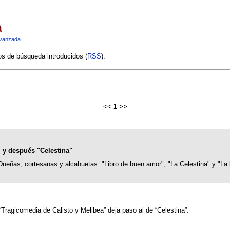
a
vanzada
ios de búsqueda introducidos (
RSS
):
<<
1
>>
, y después "Celestina"
Dueñas, cortesanas y alcahuetas: "Libro de buen amor", "La Celestina" y "La
 “Tragicomedia de Calisto y Melibea” deja paso al de “Celestina”.