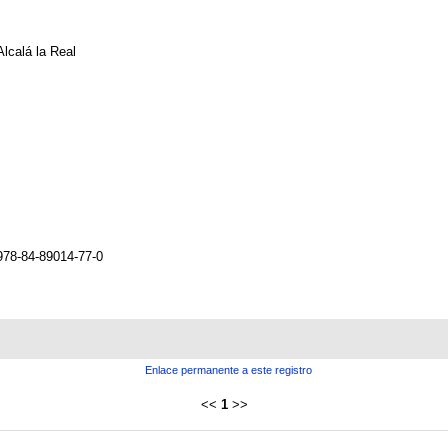
Alcalá la Real
978-84-89014-77-0
Enlace permanente a este registro
<<
1
>>