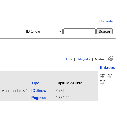
Mi cuenta
Lista
|
Bibliografía
|
Detalles
Enlaces
Tipo
Capítulo de libro
 lozana andaluza"
ID Snow
2599b
Páginas
409-422