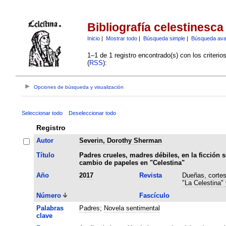
Bibliografía celestinesca
Inicio
|
Mostrar todo
|
Búsqueda simple
|
Búsqueda av
1–1 de 1 registro encontrado(s) con los criteri
(
RSS
):
Opciones de búsqueda y visualización
Seleccionar todo
Deseleccionar todo
Registro
Autor
Severin, Dorothy Sherman
Título
Padres crueles, madres débiles, en la ficción s
cambio de papeles en "Celestina"
Año
2017
Revista
Dueñas, cortes
"La Celestina"
Número
Fascículo
Palabras
Padres
;
Novela sentimental
clave