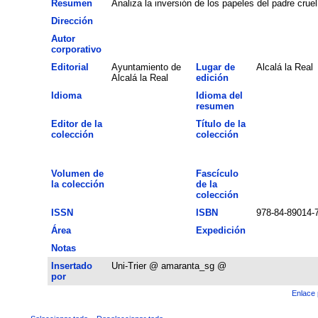
Resumen
Analiza la inversión de los papeles del padre cruel
Dirección
Autor
corporativo
Editorial
Ayuntamiento de
Lugar de
Alcalá la Real
Alcalá la Real
edición
Idioma
Idioma del
resumen
Editor de la
Título de la
colección
colección
Volumen de
Fascículo
la colección
de la
colección
ISSN
ISBN
978-84-89014-
Área
Expedición
Notas
Insertado
Uni-Trier @ amaranta_sg @
por
Enlace 