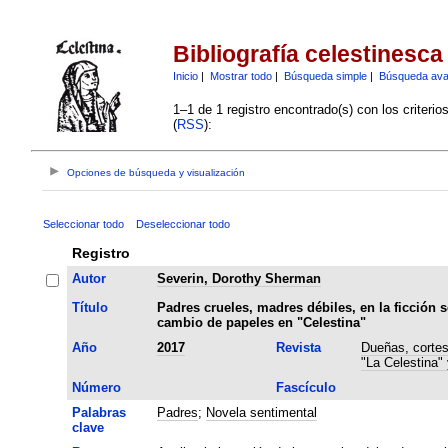
Bibliografía celestinesca
Inicio
|
Mostrar todo
|
Búsqueda simple
|
Búsqueda av
1–1 de 1 registro encontrado(s) con los criteri
(
RSS
):
Opciones de búsqueda y visualización
Seleccionar todo
Deseleccionar todo
Registro
Autor
Severin, Dorothy Sherman
Título
Padres crueles, madres débiles, en la ficción s
cambio de papeles en "Celestina"
Año
2017
Revista
Dueñas, cortes
"La Celestina"
Número
Fascículo
Palabras
Padres
;
Novela sentimental
clave