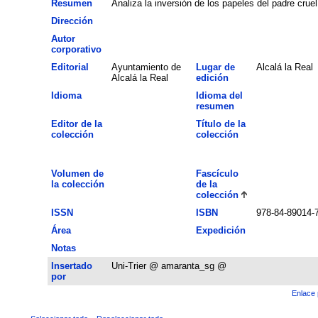
Resumen
Analiza la inversión de los papeles del padre cruel
Dirección
Autor
corporativo
Editorial
Ayuntamiento de
Lugar de
Alcalá la Real
Alcalá la Real
edición
Idioma
Idioma del
resumen
Editor de la
Título de la
colección
colección
Volumen de
Fascículo
la colección
de la
colección
ISSN
ISBN
978-84-89014-
Área
Expedición
Notas
Insertado
Uni-Trier @ amaranta_sg @
por
Enlace 