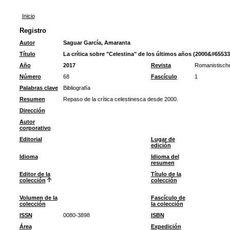
Inicio
Registro
Autor
Saguar García, Amaranta
Título
La crítica sobre "Celestina" de los últimos años (2000&#65533
Año
2017
Revista
Romanistisch
Número
68
Fascículo
1
Palabras clave
Bibliografía
Resumen
Repaso de la crítica celestinesca desde 2000.
Dirección
Autor
corporativo
Editorial
Lugar de
edición
Idioma
Idioma del
resumen
Editor de la
Título de la
colección
colección
Volumen de la
Fascículo de
colección
la colección
ISSN
0080-3898
ISBN
Área
Expedición