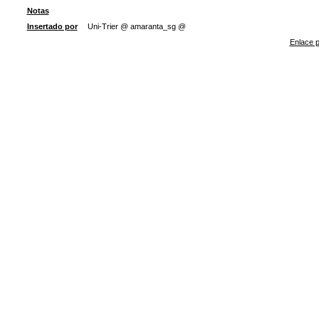
Notas
Insertado por
Uni-Trier @ amaranta_sg @
Enlace p