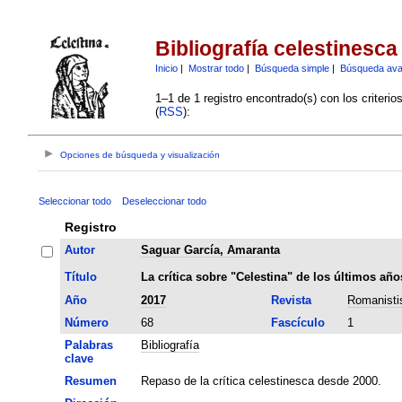
Bibliografía celestinesca
Inicio
|
Mostrar todo
|
Búsqueda simple
|
Búsqueda av
1–1 de 1 registro encontrado(s) con los criteri
(
RSS
):
Opciones de búsqueda y visualización
Seleccionar todo
Deseleccionar todo
Registro
Autor
Saguar García, Amaranta
Título
La crítica sobre "Celestina" de los últimos añ
Año
2017
Revista
Romanisti
Número
68
Fascículo
1
Palabras
Bibliografía
clave
Resumen
Repaso de la crítica celestinesca desde 2000.