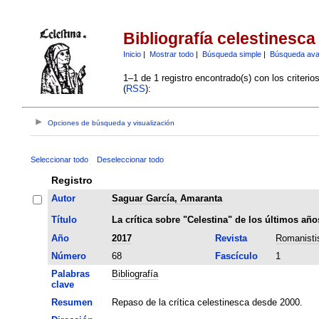
Bibliografía celestinesca
Inicio
|
Mostrar todo
|
Búsqueda simple
|
Búsqueda av
1–1 de 1 registro encontrado(s) con los criteri
(
RSS
):
Opciones de búsqueda y visualización
Seleccionar todo
Deseleccionar todo
Registro
Autor
Saguar García, Amaranta
Título
La crítica sobre "Celestina" de los últimos añ
Año
2017
Revista
Romanisti
Número
68
Fascículo
1
Palabras
Bibliografía
clave
Resumen
Repaso de la crítica celestinesca desde 2000.