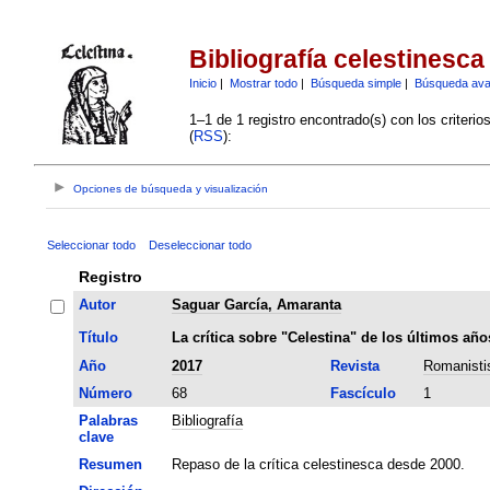
Bibliografía celestinesca
Inicio
|
Mostrar todo
|
Búsqueda simple
|
Búsqueda av
1–1 de 1 registro encontrado(s) con los criteri
(
RSS
):
Opciones de búsqueda y visualización
Seleccionar todo
Deseleccionar todo
Registro
Autor
Saguar García, Amaranta
Título
La crítica sobre "Celestina" de los últimos añ
Año
2017
Revista
Romanisti
Número
68
Fascículo
1
Palabras
Bibliografía
clave
Resumen
Repaso de la crítica celestinesca desde 2000.