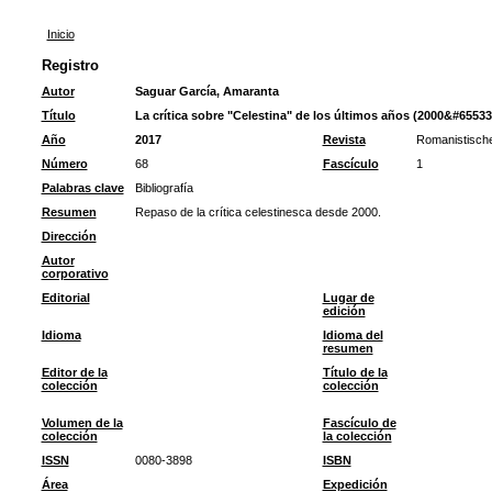
Inicio
Registro
Autor
Saguar García, Amaranta
Título
La crítica sobre "Celestina" de los últimos años (2000&#65533
Año
2017
Revista
Romanistisch
Número
68
Fascículo
1
Palabras clave
Bibliografía
Resumen
Repaso de la crítica celestinesca desde 2000.
Dirección
Autor
corporativo
Editorial
Lugar de
edición
Idioma
Idioma del
resumen
Editor de la
Título de la
colección
colección
Volumen de la
Fascículo de
colección
la colección
ISSN
0080-3898
ISBN
Área
Expedición