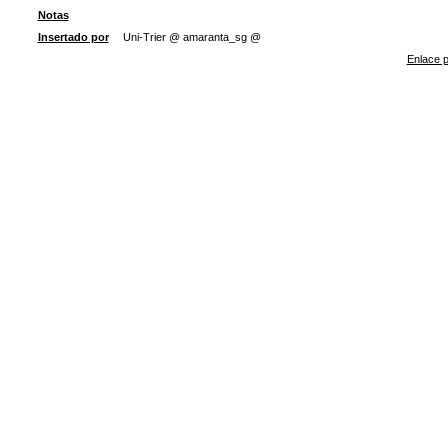
Notas
Insertado por
Uni-Trier @ amaranta_sg @
Enlace p