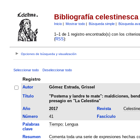
Bibliografía celestinesca
Inicio
|
Mostrar todo
|
Búsqueda simple
|
Búsqueda av
1–1 de 1 registro encontrado(s) con los criteri
(
RSS
):
Opciones de búsqueda y visualización
Seleccionar todo
Deseleccionar todo
Registro
Autor
Gómez Estrada, Grissel
Título
"Postema y landre te mate": maldiciones, bend
presagio en "La Celestina"
Año
2017
Revista
Celestin
Número
41
Fascículo
Palabras
Tiempo
;
Lengua
clave
Resumen
Comenta toda una serie de expresiones hechas com