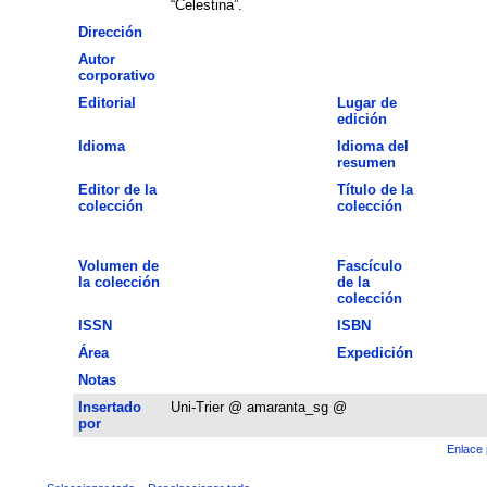
“Celestina”.
Dirección
Autor
corporativo
Editorial
Lugar de
edición
Idioma
Idioma del
resumen
Editor de la
Título de la
colección
colección
Volumen de
Fascículo
la colección
de la
colección
ISSN
ISBN
Área
Expedición
Notas
Insertado
Uni-Trier @ amaranta_sg @
por
Enlace 