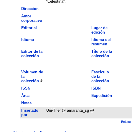
“Celestina”.
Dirección
Autor
corporativo
Editorial
Lugar de
edición
Idioma
Idioma del
resumen
Editor de la
Título de la
colección
colección
Volumen de
Fascículo
la
de la
colección
colección
ISSN
ISBN
Área
Expedición
Notas
Insertado
Uni-Trier @ amaranta_sg @
por
Enlace 