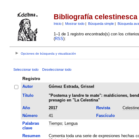
Bibliografía celestinesca
Inicio
|
Mostrar todo
|
Búsqueda simple
|
Búsqueda av
1–1 de 1 registro encontrado(s) con los criteri
(
RSS
):
Opciones de búsqueda y visualización
Seleccionar todo
Deseleccionar todo
Registro
Autor
Gómez Estrada, Grissel
Título
"Postema y landre te mate": maldiciones, bend
presagio en "La Celestina"
Año
2017
Revista
Celestin
Número
41
Fascículo
Palabras
Tiempo
;
Lengua
clave
Resumen
Comenta toda una serie de expresiones hechas com