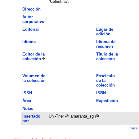
“Celestina”.
Dirección
Autor
corporativo
Editorial
Lugar de
edición
Idioma
Idioma del
resumen
Editor de la
Título de la
colección
colección
Volumen de
Fascículo
la colección
de la
colección
ISSN
ISBN
Área
Expedición
Notas
Insertado
Uni-Trier @ amaranta_sg @
por
Enlace 