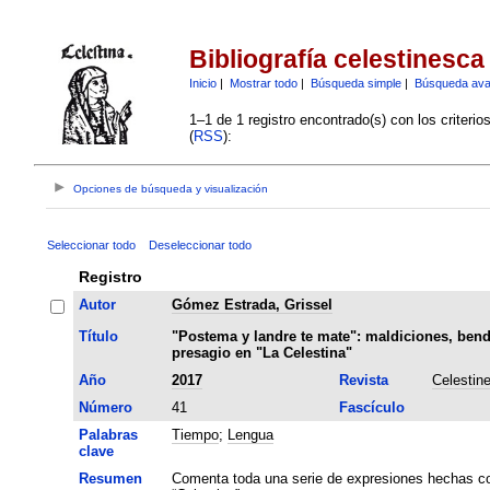
Bibliografía celestinesca
Inicio
|
Mostrar todo
|
Búsqueda simple
|
Búsqueda av
1–1 de 1 registro encontrado(s) con los criteri
(
RSS
):
Opciones de búsqueda y visualización
Seleccionar todo
Deseleccionar todo
Registro
Autor
Gómez Estrada, Grissel
Título
"Postema y landre te mate": maldiciones, bend
presagio en "La Celestina"
Año
2017
Revista
Celestin
Número
41
Fascículo
Palabras
Tiempo
;
Lengua
clave
Resumen
Comenta toda una serie de expresiones hechas com