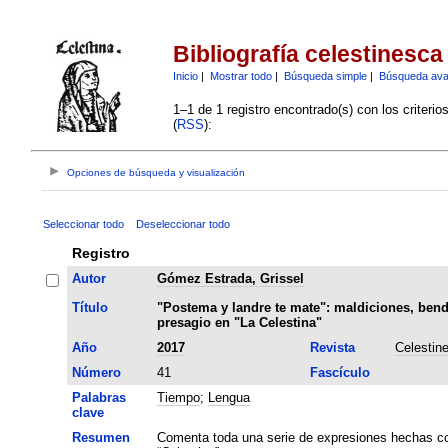
Bibliografía celestinesca
Inicio
|
Mostrar todo
|
Búsqueda simple
|
Búsqueda av
1–1 de 1 registro encontrado(s) con los criteri
(
RSS
):
Opciones de búsqueda y visualización
Seleccionar todo
Deseleccionar todo
Registro
Autor
Gómez Estrada, Grissel
Título
"Postema y landre te mate": maldiciones, bend
presagio en "La Celestina"
Año
2017
Revista
Celestin
Número
41
Fascículo
Palabras
Tiempo
;
Lengua
clave
Resumen
Comenta toda una serie de expresiones hechas com