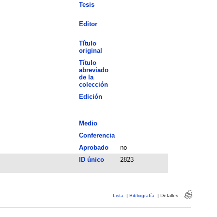
Tesis
Editor
Título
original
Título
abreviado
de la
colección
Edición
Medio
Conferencia
Aprobado
no
ID único
2823
Lista
|
Bibliografía
|
Detalles