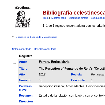
Bibliografía celestinesc
Inicio
|
Mostrar todo
|
Búsqueda simple
|
Búsqueda a
1–1 de 1 registro encontrado(s) con los criter
Opciones de búsqueda y visualización
Seleccionar todo
Deseleccionar todo
Registro
Autor
Ferrara, Enrica Maria
Título
The Reception of Fernando de Roja's "Celesti
Año
2017
Revista
Renaissan
Número
40
Fascículo
1
Palabras
Recepción italiana
;
Antecedentes
;
Coincidencia
clave
Resumen
Estudio de la relación con la obra con el contex
Dirección