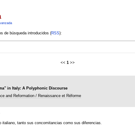
a
vanzada
ios de búsqueda introducidos (
RSS
):
<<
1
>>
na" in Italy: A Polyphonic Discourse
ce and Reformation / Renaissance et Réforme
s
to italiano, tanto sus concomitancias como sus diferencias.