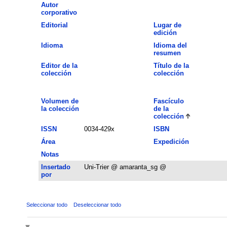
Autor
corporativo
Editorial
Lugar de
edición
Idioma
Idioma del
resumen
Editor de la
Título de la
colección
colección
Volumen de
Fascículo
la colección
de la
colección
ISSN
0034-429x
ISBN
Área
Expedición
Notas
Insertado
Uni-Trier @ amaranta_sg @
por
Seleccionar todo
Deseleccionar todo