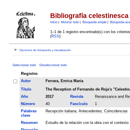
Bibliografía celestinesca
Inicio
|
Mostrar todo
|
Búsqueda simple
|
Búsqueda av
1–1 de 1 registro encontrado(s) con los criteri
(
RSS
):
Opciones de búsqueda y visualización
Seleccionar todo
Deseleccionar todo
Registro
Autor
Ferrara, Enrica Maria
Título
The Reception of Fernando de Roja's "Celestina
Año
2017
Revista
Renaissance and Ref
Número
40
Fascículo
1
Palabras
Recepción italiana
;
Antecedentes
;
Coincidencias
clave
Resumen
Estudio de la relación con la obra con el contexto
Dirección