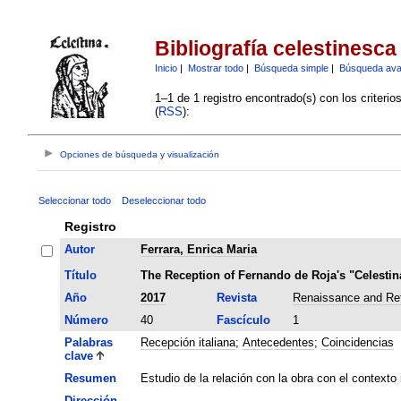
Bibliografía celestinesca
Inicio
|
Mostrar todo
|
Búsqueda simple
|
Búsqueda av
1–1 de 1 registro encontrado(s) con los criteri
(
RSS
):
Opciones de búsqueda y visualización
Seleccionar todo
Deseleccionar todo
Registro
Autor
Ferrara, Enrica Maria
Título
The Reception of Fernando de Roja's "Celestina
Año
2017
Revista
Renaissance and Ref
Número
40
Fascículo
1
Palabras
Recepción italiana
;
Antecedentes
;
Coincidencias
clave
Resumen
Estudio de la relación con la obra con el contexto
Dirección