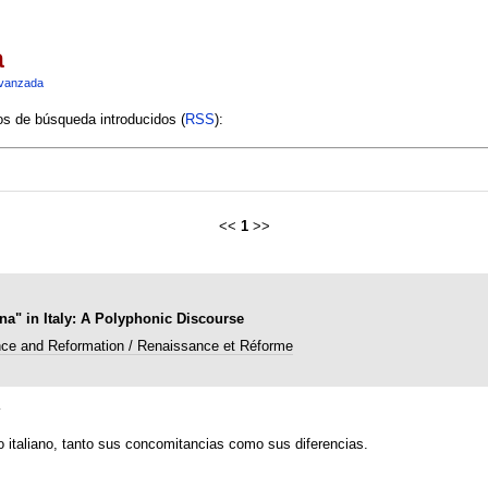
a
vanzada
ios de búsqueda introducidos (
RSS
):
<<
1
>>
na" in Italy: A Polyphonic Discourse
ce and Reformation / Renaissance et Réforme
s
to italiano, tanto sus concomitancias como sus diferencias.