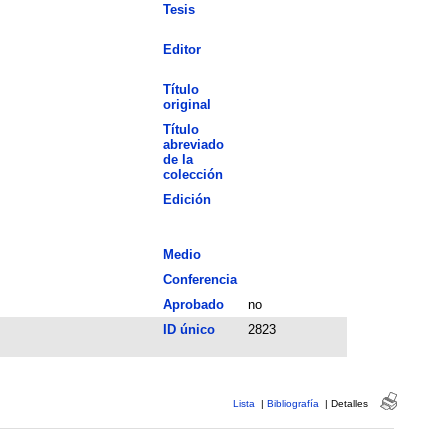
Tesis
Editor
Título
original
Título
abreviado
de la
colección
Edición
Medio
Conferencia
Aprobado
no
ID único
2823
Lista
|
Bibliografía
|
Detalles