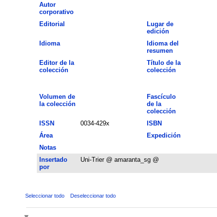
Autor
corporativo
Editorial
Lugar de
edición
Idioma
Idioma del
resumen
Editor de la
Título de la
colección
colección
Volumen de
Fascículo
la colección
de la
colección
ISSN
0034-429x
ISBN
Área
Expedición
Notas
Insertado
Uni-Trier @ amaranta_sg @
por
Seleccionar todo
Deseleccionar todo