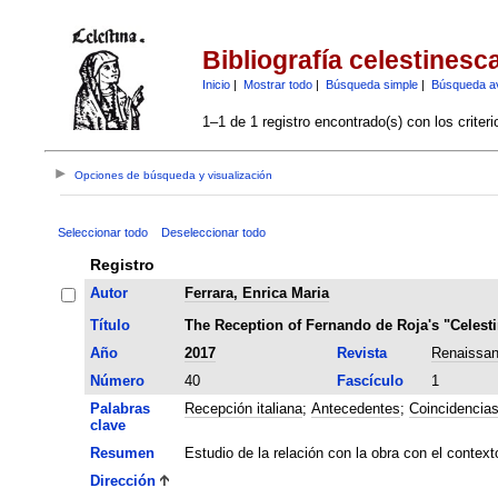
Bibliografía celestinesc
Inicio
|
Mostrar todo
|
Búsqueda simple
|
Búsqueda a
1–1 de 1 registro encontrado(s) con los criter
Opciones de búsqueda y visualización
Seleccionar todo
Deseleccionar todo
Registro
Autor
Ferrara, Enrica Maria
Título
The Reception of Fernando de Roja's "Celesti
Año
2017
Revista
Renaissan
Número
40
Fascículo
1
Palabras
Recepción italiana
;
Antecedentes
;
Coincidencia
clave
Resumen
Estudio de la relación con la obra con el contex
Dirección