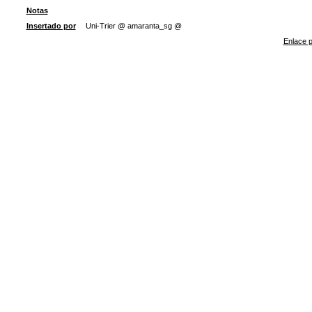
Notas
Insertado por
Uni-Trier @ amaranta_sg @
Enlace p