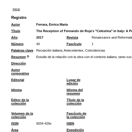
Inicio
Registro
Autor
Ferrara, Enrica Maria
Título
The Reception of Fernando de Roja's "Celestina" in Italy: A 
Año
2017
Revista
Renaissance and Reformati
Número
40
Fascículo
1
Palabras clave
Recepción italiana
;
Antecedentes
;
Coincidencias
Resumen
Estudio de la relación con la obra con el contexto italiano, tanto 
Dirección
Autor
corporativo
Editorial
Lugar de
edición
Idioma
Idioma del
resumen
Editor de la
Título de la
colección
colección
Volumen de la
Fascículo de
colección
la colección
ISSN
0034-429x
ISBN
Área
Expedición