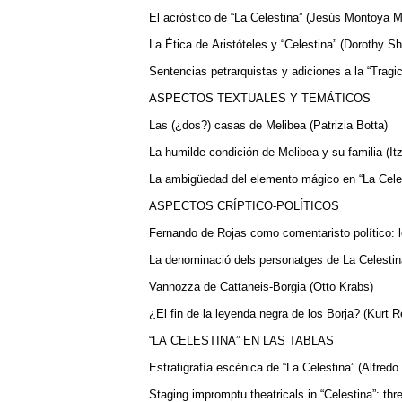
El acróstico de “La Celestina” (Jesús Montoya M
La Ética de Aristóteles y “Celestina” (Dorothy S
Sentencias petrarquistas y adiciones a la “Trag
ASPECTOS TEXTUALES Y TEMÁTICOS
Las (¿dos?) casas de Melibea (Patrizia Botta)
La humilde condición de Melibea y su familia (It
La ambigüedad del elemento mágico en “La Cele
ASPECTOS CRÍPTICO-POLÍTICOS
Fernando de Rojas como comentaristo político: l
La denominació dels personatges de La Celestina 
Vannozza de Cattaneis-Borgia (Otto Krabs)
¿El fin de la leyenda negra de los Borja? (Kurt 
“LA CELESTINA” EN LAS TABLAS
Estratigrafía escénica de “La Celestina” (Alfre
Staging impromptu theatricals in “Celestina”: 