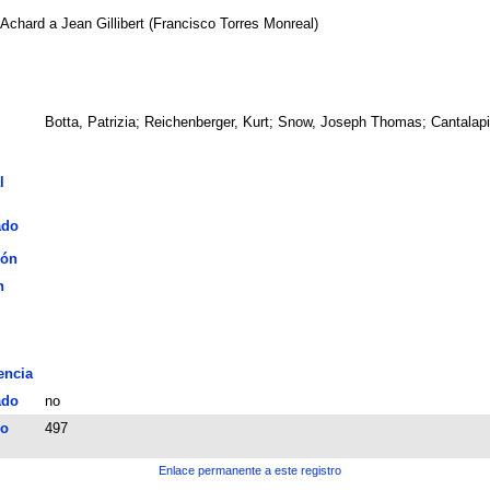
. Achard a Jean Gillibert (Francisco Torres Monreal)
Botta, Patrizia; Reichenberger, Kurt; Snow, Joseph Thomas; Cantalap
l
ado
ión
n
encia
ado
no
co
497
Enlace permanente a este registro