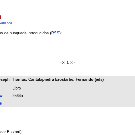
a
vanzada
ios de búsqueda introducidos (
RSS
):
<<
1
>>
oseph Thomas
;
Cantalapiedra Erostarbe, Fernando (eds)
Libro
ow
2564a
s
car Bizzarri)