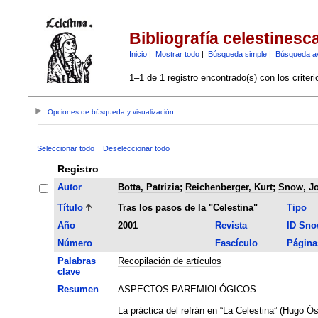
Bibliografía celestinesc
Inicio
|
Mostrar todo
|
Búsqueda simple
|
Búsqueda a
1–1 de 1 registro encontrado(s) con los criter
Opciones de búsqueda y visualización
Seleccionar todo
Deseleccionar todo
Registro
Autor
Botta, Patrizia
;
Reichenberger, Kurt
;
Snow, J
Título
Tras los pasos de la "Celestina"
Tipo
Año
2001
Revista
ID Sn
Número
Fascículo
Página
Palabras
Recopilación de artículos
clave
Resumen
ASPECTOS PAREMIOLÓGICOS
La práctica del refrán en “La Celestina” (Hugo Ós