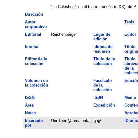
“La Célestine”, en el teatro francés (s.XX): de P
Dirección
Autor
Tesis
corporativo
Editorial
Reichenberger
Lugar de
Editor
edición
Idioma
Idioma del
Título
resumen
origina
Editor de la
Título de la
Título
colección
colección
abrevi
de la
colecc
Volumen de
Fascículo
Edició
la colección
de la
colección
ISSN
ISBN
Medio
Área
Expedición
Confer
Notas
Aprob
Insertado
Uni-Trier @ amaranta_sg @
ID úni
por