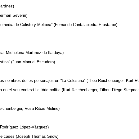
artínez)
herman Severin)
icomedia de Calisto y Melibea” (Fernando Cantalapiedra Erostarbe)
ziar Michelena Martínez de Ilarduya)
stina” (Juan Manuel Escudero)
os nombres de los personajes en “La Celestina” (Theo Reichenberger, Kurt R
en el seu context històric-polític (Kurt Reichenberger, Tilbert Diego Stegma
Reichenberger, Rosa Ribas Moliné)
do Rodríguez López-Vázquez)
three cases (Joseph Thomas Snow)