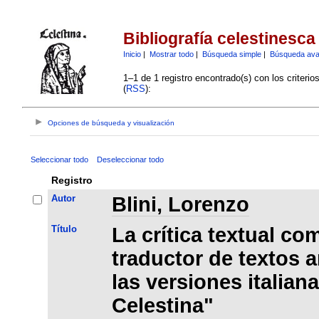
Bibliografía celestinesca
Inicio
|
Mostrar todo
|
Búsqueda simple
|
Búsqueda av
1–1 de 1 registro encontrado(s) con los criteri
(
RSS
):
Opciones de búsqueda y visualización
Seleccionar todo
Deseleccionar todo
Registro
Autor
Blini, Lorenzo
Título
La crítica textual co
traductor de textos a
las versiones italia
Celestina"