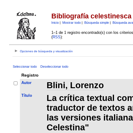
Bibliografía celestinesca
Inicio
|
Mostrar todo
|
Búsqueda simple
|
Búsqueda av
1–1 de 1 registro encontrado(s) con los criteri
(
RSS
):
Opciones de búsqueda y visualización
Seleccionar todo
Deseleccionar todo
Registro
Autor
Blini, Lorenzo
Título
La crítica textual co
traductor de textos a
las versiones italia
Celestina"