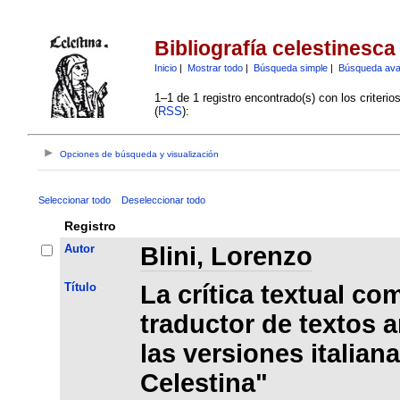
Bibliografía celestinesca
Inicio
|
Mostrar todo
|
Búsqueda simple
|
Búsqueda av
1–1 de 1 registro encontrado(s) con los criteri
(
RSS
):
Opciones de búsqueda y visualización
Seleccionar todo
Deseleccionar todo
Registro
Autor
Blini, Lorenzo
Título
La crítica textual co
traductor de textos a
las versiones italia
Celestina"