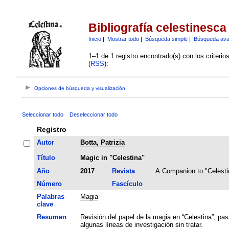
Bibliografía celestinesca
Inicio
|
Mostrar todo
|
Búsqueda simple
|
Búsqueda av
1–1 de 1 registro encontrado(s) con los criteri
(
RSS
):
Opciones de búsqueda y visualización
Seleccionar todo
Deseleccionar todo
Registro
Autor
Botta, Patrizia
Título
Magic in "Celestina"
Año
2017
Revista
A Companion to "Celesti
Número
Fascículo
Palabras
Magia
clave
Resumen
Revisión del papel de la magia en “Celestina”, pas
algunas líneas de investigación sin tratar.