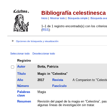
Bibliografía celestinesca
Inicio
|
Mostrar todo
|
Búsqueda simple
|
Búsqueda av
1–1 de 1 registro encontrado(s) con los criteri
(
RSS
):
Opciones de búsqueda y visualización
Seleccionar todo
Deseleccionar todo
Registro
Autor
Botta, Patrizia
Título
Magic in "Celestina"
Año
2017
Revista
A Companion to "Celesti
Número
Fascículo
Palabras
Magia
clave
Resumen
Revisión del papel de la magia en “Celestina”, pas
algunas líneas de investigación sin tratar.