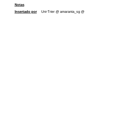
Notas
Insertado por
Uni-Trier @ amaranta_sg @