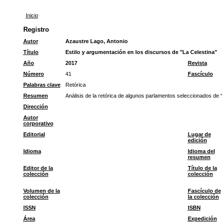
Inicio
Registro
Autor
Azaustre Lago, Antonio
Título
Estilo y argumentación en los discursos de "La Celestina"
Año
2017
Revista
Número
41
Fascículo
Palabras clave
Retórica
Resumen
Análisis de la retórica de algunos parlamentos seleccionados de “
Dirección
Autor
corporativo
Editorial
Lugar de
edición
Idioma
Idioma del
resumen
Editor de la
Título de la
colección
colección
Volumen de la
Fascículo de
colección
la colección
ISSN
ISBN
Área
Expedición