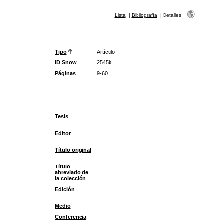
Lista
|
Bibliografía
|
Detalles
Tipo
Artículo
ID Snow
2545b
Páginas
9-60
Tesis
Editor
Título original
Título
abreviado de
la colección
Edición
Medio
Conferencia