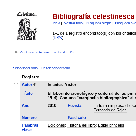
Bibliografía celestinesca
Inicio
|
Mostrar todo
|
Búsqueda simple
|
Búsqueda av
1–1 de 1 registro encontrado(s) con los criteri
(
RSS
):
Opciones de búsqueda y visualización
Seleccionar todo
Deseleccionar todo
Registro
Autor
Infantes, Víctor
Título
El laberinto cronológico y editorial de las pri
1514). Con una "marginalia bibliographica" al
Año
2010
Revista
La trama impresa de "Cel
Fernando de Rojas
Número
Fascículo
Palabras
Ediciones
;
Historia del libro
;
Editio princeps
clave