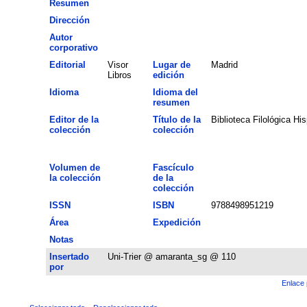
Resumen
Dirección
Autor
corporativo
Editorial
Visor
Lugar de
Madrid
Libros
edición
Idioma
Idioma del
resumen
Editor de la
Título de la
Biblioteca Filológica Hi
colección
colección
Volumen de
Fascículo
la colección
de la
colección
ISSN
ISBN
9788498951219
Área
Expedición
Notas
Insertado
Uni-Trier @ amaranta_sg @ 110
por
Enlace 