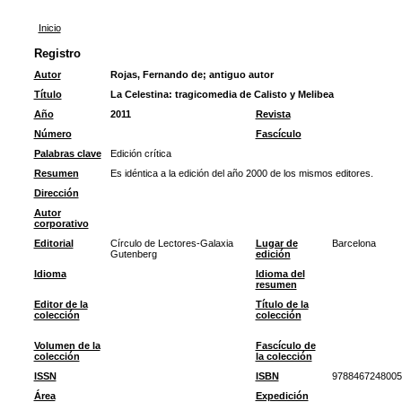
Inicio
Registro
Autor
Rojas, Fernando de
;
antiguo autor
Título
La Celestina: tragicomedia de Calisto y Melibea
Año
2011
Revista
Número
Fascículo
Palabras clave
Edición crítica
Resumen
Es idéntica a la edición del año 2000 de los mismos editores.
Dirección
Autor
corporativo
Editorial
Círculo de Lectores-Galaxia
Lugar de
Barcelona
Gutenberg
edición
Idioma
Idioma del
resumen
Editor de la
Título de la
colección
colección
Volumen de la
Fascículo de
colección
la colección
ISSN
ISBN
9788467248005
Área
Expedición