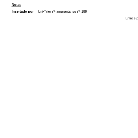
Notas
Insertado por
Uni-Trier @ amaranta_sg @ 189
Enlace p