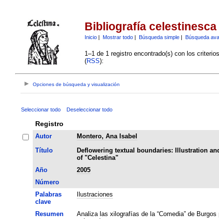
Bibliografía celestinesca
Inicio
|
Mostrar todo
|
Búsqueda simple
|
Búsqueda av
1–1 de 1 registro encontrado(s) con los criteri
(
RSS
):
Opciones de búsqueda y visualización
Seleccionar todo
Deseleccionar todo
Registro
Autor
Montero, Ana Isabel
Título
Deflowering textual boundaries: Illustration an
of "Celestina"
Año
2005
Número
Palabras
Ilustraciones
clave
Resumen
Analiza las xilografías de la “Comedia” de Burgos 