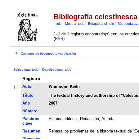
Bibliografía celestinesca
Inicio
|
Mostrar todo
|
Búsqueda simple
|
Búsqueda av
1–1 de 1 registro encontrado(s) con los criteri
(
RSS
):
Opciones de búsqueda y visualización
Seleccionar todo
Deseleccionar todo
Registro
Autor
Whinnom, Keith
Título
The textual history and authorship of "Celestin
Año
2007
Número
Palabras
Historia editorial
;
Redacción
;
Autoría
clave
Resumen
Repasa los problemas de la historia textual de “Cel
Dirección