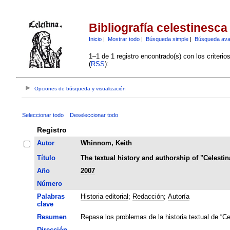
Bibliografía celestinesca
Inicio
|
Mostrar todo
|
Búsqueda simple
|
Búsqueda av
1–1 de 1 registro encontrado(s) con los criteri
(
RSS
):
Opciones de búsqueda y visualización
Seleccionar todo
Deseleccionar todo
Registro
Autor
Whinnom, Keith
Título
The textual history and authorship of "Celestin
Año
2007
Número
Palabras
Historia editorial
;
Redacción
;
Autoría
clave
Resumen
Repasa los problemas de la historia textual de “Cel
Dirección