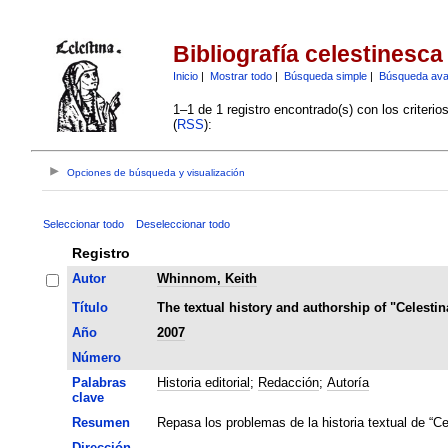
Bibliografía celestinesca
Inicio
|
Mostrar todo
|
Búsqueda simple
|
Búsqueda av
1–1 de 1 registro encontrado(s) con los criteri
(
RSS
):
Opciones de búsqueda y visualización
Seleccionar todo
Deseleccionar todo
Registro
Autor
Whinnom, Keith
Título
The textual history and authorship of "Celestin
Año
2007
Número
Palabras
Historia editorial
;
Redacción
;
Autoría
clave
Resumen
Repasa los problemas de la historia textual de “Cel
Dirección