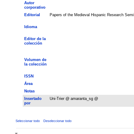
Autor
corporativo
Editorial
Papers of the Medieval Hispanic Research Semi
Idioma
Editor de la
colección
Volumen de
la colección
ISSN
Área
Notas
Insertado
Uni-Trier @ amaranta_sg @
por
Seleccionar todo
Deseleccionar todo