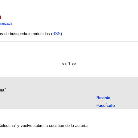
a
vanzada
ios de búsqueda introducidos (
RSS
):
<<
1
>>
ina"
Revista
Fascículo
elestina” y vuelve sobre la cuestión de la autoría.