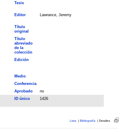
Tesis
Editor
Lawrance, Jeremy
Título
original
Título
abreviado
de la
colección
Edición
Medio
Conferencia
Aprobado
no
ID único
1426
Lista
|
Bibliografía
|
Detalles