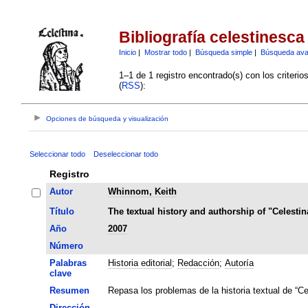
Bibliografía celestinesca
Inicio
|
Mostrar todo
|
Búsqueda simple
|
Búsqueda av
1–1 de 1 registro encontrado(s) con los criteri
(
RSS
):
Opciones de búsqueda y visualización
Seleccionar todo
Deseleccionar todo
Registro
Autor
Whinnom, Keith
Título
The textual history and authorship of "Celestin
Año
2007
Número
Palabras
Historia editorial
;
Redacción
;
Autoría
clave
Resumen
Repasa los problemas de la historia textual de “Cel
Dirección