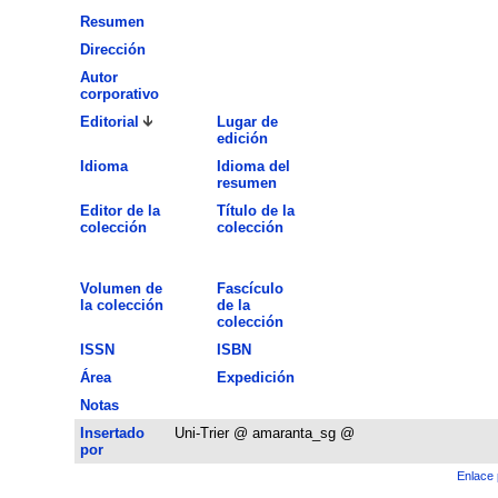
Resumen
Dirección
Autor
corporativo
Editorial
Lugar de
edición
Idioma
Idioma del
resumen
Editor de la
Título de la
colección
colección
Volumen de
Fascículo
la colección
de la
colección
ISSN
ISBN
Área
Expedición
Notas
Insertado
Uni-Trier @ amaranta_sg @
por
Enlace 