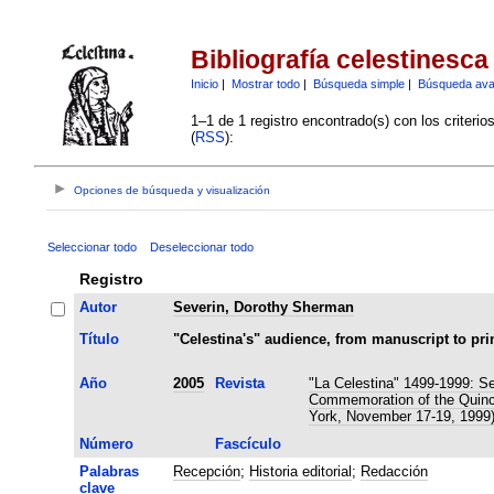
Bibliografía celestinesca
Inicio
|
Mostrar todo
|
Búsqueda simple
|
Búsqueda av
1–1 de 1 registro encontrado(s) con los criteri
(
RSS
):
Opciones de búsqueda y visualización
Seleccionar todo
Deseleccionar todo
Registro
Autor
Severin, Dorothy Sherman
Título
"Celestina's" audience, from manuscript to pri
Año
2005
Revista
"La Celestina" 1499-1999: Se
Commemoration of the Quince
York, November 17-19, 1999
Número
Fascículo
Palabras
Recepción
;
Historia editorial
;
Redacción
clave