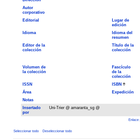
Autor
corporativo
Editorial
Lugar de
edición
Idioma
Idioma del
resumen
Editor de la
Título de la
colección
colección
Volumen de
Fascículo
la colección
de la
colección
ISSN
ISBN
Área
Expedición
Notas
Insertado
Uni-Trier @ amaranta_sg @
por
Enlace 
Seleccionar todo
Deseleccionar todo