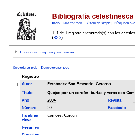
Bibliografía celestinesca
Inicio
|
Mostrar todo
|
Búsqueda simple
|
Búsqueda av
1–1 de 1 registro encontrado(s) con los criteri
(
RSS
):
Opciones de búsqueda y visualización
Seleccionar todo
Deseleccionar todo
Registro
Autor
Fernández San Emeterio, Gerardo
Título
Quejas por un cordón: burlas y veras con Ca
Año
2004
Revista
Número
20
Fascículo
Palabras
Camões
;
Cordón
clave
Resumen
Dirección