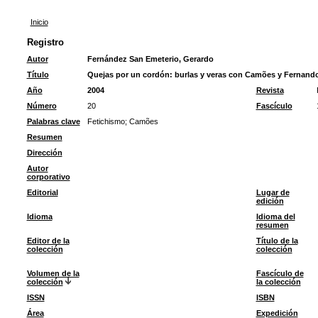
Inicio
Registro
Autor
Fernández San Emeterio, Gerardo
Título
Quejas por un cordón: burlas y veras con Camões y Fernand
Año
2004
Revista
Número
20
Fascículo
Palabras clave
Fetichismo
;
Camões
Resumen
Dirección
Autor
corporativo
Editorial
Lugar de
edición
Idioma
Idioma del
resumen
Editor de la
Título de la
colección
colección
Volumen de la
Fascículo de
colección
la colección
ISSN
ISBN
Área
Expedición