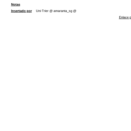
Notas
Insertado por
Uni-Trier @ amaranta_sg @
Enlace p