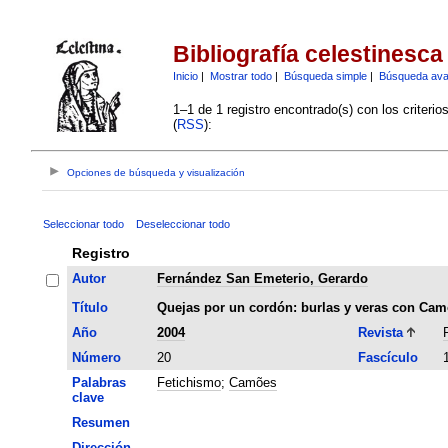
Bibliografía celestinesca
Inicio
|
Mostrar todo
|
Búsqueda simple
|
Búsqueda av
1–1 de 1 registro encontrado(s) con los criteri
(
RSS
):
Opciones de búsqueda y visualización
Seleccionar todo
Deseleccionar todo
Registro
Autor
Fernández San Emeterio, Gerardo
Título
Quejas por un cordón: burlas y veras con Ca
Año
2004
Revista
Número
20
Fascículo
Palabras
Fetichismo
;
Camões
clave
Resumen
Dirección