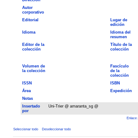
Autor
corporativo
Editorial
Lugar de
edición
Idioma
Idioma del
resumen
Editor de la
Título de la
colección
colección
Volumen de
Fascículo
la colección
de la
colección
ISSN
ISBN
Área
Expedición
Notas
Insertado
Uni-Trier @ amaranta_sg @
por
Enlace 
Seleccionar todo
Deseleccionar todo