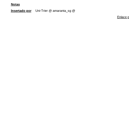
Notas
Insertado por
Uni-Trier @ amaranta_sg @
Enlace p