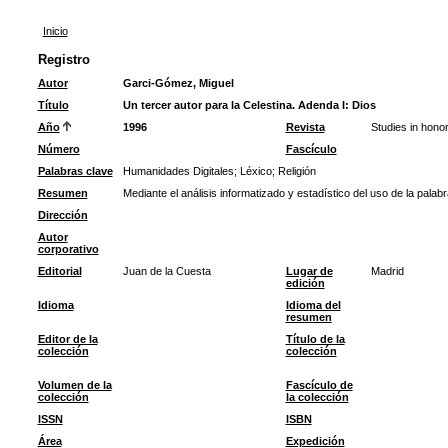
Inicio
Registro
Autor
Garci-Gómez, Miguel
Título
Un tercer autor para la Celestina. Adenda I: Dios
Año
1996
Revista
Studies in honor
Número
Fascículo
Palabras clave
Humanidades Digitales
;
Léxico
;
Religión
Resumen
Mediante el análisis informatizado y estadístico del uso de la pala
Dirección
Autor
corporativo
Editorial
Juan de la Cuesta
Lugar de
Madrid
edición
Idioma
Idioma del
resumen
Editor de la
Título de la
colección
colección
Volumen de la
Fascículo de
colección
la colección
ISSN
ISBN
Área
Expedición