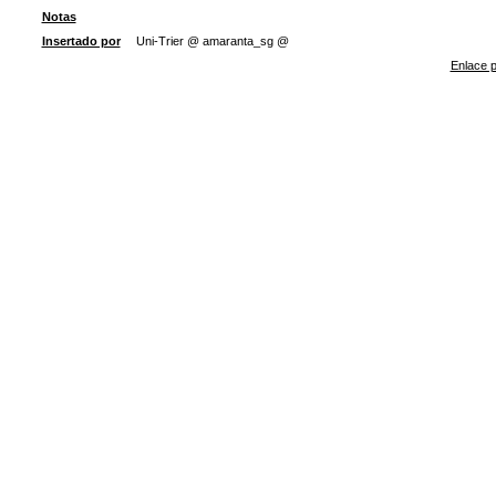
Notas
Insertado por
Uni-Trier @ amaranta_sg @
Enlace p