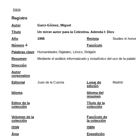
Inicio
Registro
Autor
Garci-Gómez, Miguel
Título
Un tercer autor para la Celestina. Adenda I: Dios
Año
1996
Revista
Studies in honor
Número
Fascículo
Palabras clave
Humanidades Digitales
;
Léxico
;
Religión
Resumen
Mediante el análisis informatizado y estadístico del uso de la pala
Dirección
Autor
corporativo
Editorial
Juan de la Cuesta
Lugar de
Madrid
edición
Idioma
Idioma del
resumen
Editor de la
Título de la
colección
colección
Volumen de la
Fascículo de
colección
la colección
ISSN
ISBN
Área
Expedición