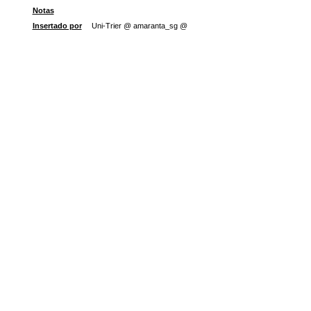
Notas
Insertado por
Uni-Trier @ amaranta_sg @