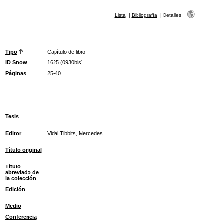
Lista
|
Bibliografía
|
Detalles
Tipo
Capítulo de libro
ID Snow
1625 (0930bis)
Páginas
25-40
Tesis
Editor
Vidal Tibbits, Mercedes
Título original
Título
abreviado de
la colección
Edición
Medio
Conferencia