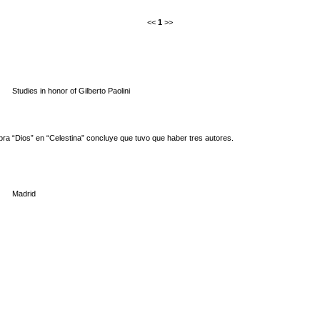
<<
1
>>
Studies in honor of Gilberto Paolini
labra “Dios” en “Celestina” concluye que tuvo que haber tres autores.
Madrid