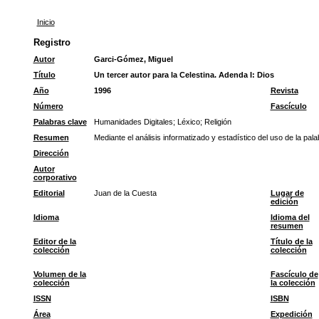
Inicio
Registro
Autor
Garci-Gómez, Miguel
Título
Un tercer autor para la Celestina. Adenda I: Dios
Año
1996
Revista
Número
Fascículo
Palabras clave
Humanidades Digitales
;
Léxico
;
Religión
Resumen
Mediante el análisis informatizado y estadístico del uso de la pa
Dirección
Autor
corporativo
Editorial
Juan de la Cuesta
Lugar de
edición
Idioma
Idioma del
resumen
Editor de la
Título de la
colección
colección
Volumen de la
Fascículo de
colección
la colección
ISSN
ISBN
Área
Expedición