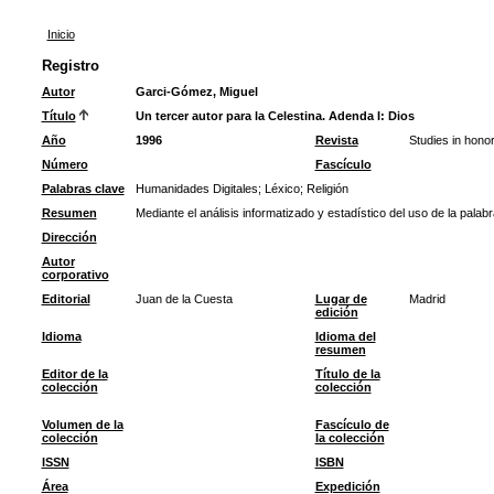
Inicio
Registro
Autor
Garci-Gómez, Miguel
Título
Un tercer autor para la Celestina. Adenda I: Dios
Año
1996
Revista
Studies in honor
Número
Fascículo
Palabras clave
Humanidades Digitales
;
Léxico
;
Religión
Resumen
Mediante el análisis informatizado y estadístico del uso de la pala
Dirección
Autor
corporativo
Editorial
Juan de la Cuesta
Lugar de
Madrid
edición
Idioma
Idioma del
resumen
Editor de la
Título de la
colección
colección
Volumen de la
Fascículo de
colección
la colección
ISSN
ISBN
Área
Expedición