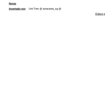
Notas
Insertado por
Uni-Trier @ amaranta_sg @
Enlace p