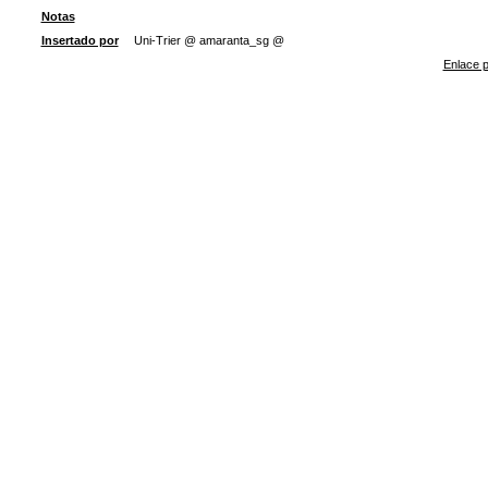
Notas
Insertado por
Uni-Trier @ amaranta_sg @
Enlace p