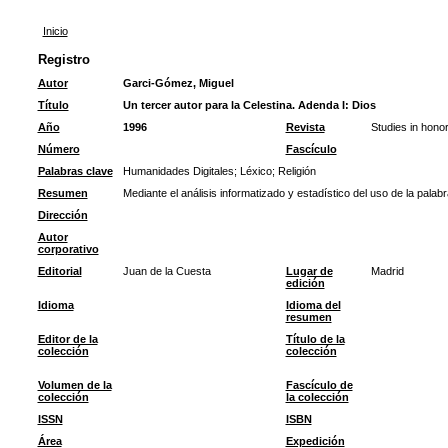
Inicio
Registro
Autor
Garci-Gómez, Miguel
Título
Un tercer autor para la Celestina. Adenda I: Dios
Año
1996
Revista
Studies in honor
Número
Fascículo
Palabras clave
Humanidades Digitales
;
Léxico
;
Religión
Resumen
Mediante el análisis informatizado y estadístico del uso de la pala
Dirección
Autor
corporativo
Editorial
Juan de la Cuesta
Lugar de
Madrid
edición
Idioma
Idioma del
resumen
Editor de la
Título de la
colección
colección
Volumen de la
Fascículo de
colección
la colección
ISSN
ISBN
Área
Expedición