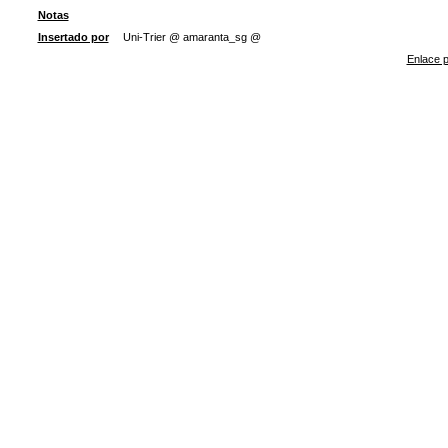
Notas
Insertado por
Uni-Trier @ amaranta_sg @
Enlace p