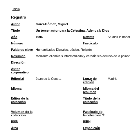
Inicio
Registro
Autor
Garci-Gómez, Miguel
Título
Un tercer autor para la Celestina. Adenda I: Dios
Año
1996
Revista
Studies in honor
Número
Fascículo
Palabras clave
Humanidades Digitales
;
Léxico
;
Religión
Resumen
Mediante el análisis informatizado y estadístico del uso de la pala
Dirección
Autor
corporativo
Editorial
Juan de la Cuesta
Lugar de
Madrid
edición
Idioma
Idioma del
resumen
Editor de la
Título de la
colección
colección
Volumen de la
Fascículo de
colección
la colección
ISSN
ISBN
Área
Expedición