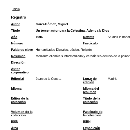
Inicio
Registro
Autor
Garci-Gómez, Miguel
Título
Un tercer autor para la Celestina. Adenda I: Dios
Año
1996
Revista
Studies in honor
Número
Fascículo
Palabras clave
Humanidades Digitales
;
Léxico
;
Religión
Resumen
Mediante el análisis informatizado y estadístico del uso de la pala
Dirección
Autor
corporativo
Editorial
Juan de la Cuesta
Lugar de
Madrid
edición
Idioma
Idioma del
resumen
Editor de la
Título de la
colección
colección
Volumen de la
Fascículo de
colección
la colección
ISSN
ISBN
Área
Expedición