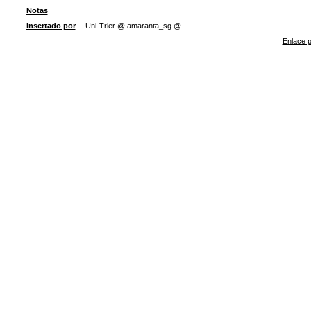
Notas
Insertado por
Uni-Trier @ amaranta_sg @
Enlace p