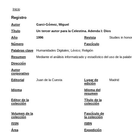
Inicio
Registro
Autor
Garci-Gómez, Miguel
Título
Un tercer autor para la Celestina. Adenda I: Dios
Año
1996
Revista
Studies in honor
Número
Fascículo
Palabras clave
Humanidades Digitales
;
Léxico
;
Religión
Resumen
Mediante el análisis informatizado y estadístico del uso de la pala
Dirección
Autor
corporativo
Editorial
Juan de la Cuesta
Lugar de
Madrid
edición
Idioma
Idioma del
resumen
Editor de la
Título de la
colección
colección
Volumen de la
Fascículo de
colección
la colección
ISSN
ISBN
Área
Expedición