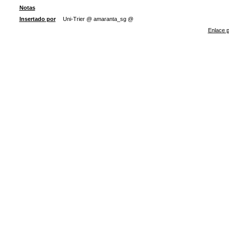
Notas
Insertado por
Uni-Trier @ amaranta_sg @
Enlace p