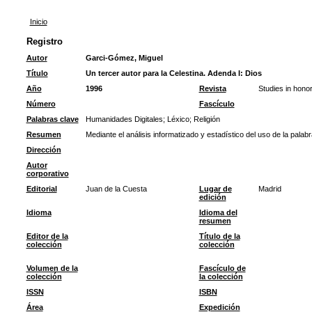
Inicio
Registro
Autor
Garci-Gómez, Miguel
Título
Un tercer autor para la Celestina. Adenda I: Dios
Año
1996
Revista
Studies in honor
Número
Fascículo
Palabras clave
Humanidades Digitales
;
Léxico
;
Religión
Resumen
Mediante el análisis informatizado y estadístico del uso de la pala
Dirección
Autor
corporativo
Editorial
Juan de la Cuesta
Lugar de
Madrid
edición
Idioma
Idioma del
resumen
Editor de la
Título de la
colección
colección
Volumen de la
Fascículo de
colección
la colección
ISSN
ISBN
Área
Expedición