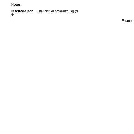
Notas
Insertado por
Uni-Trier @ amaranta_sg @
Enlace p