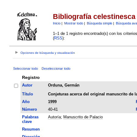
Bibliografía celestinesca
Inicio
|
Mostrar todo
|
Búsqueda simple
|
Búsqueda av
1–1 de 1 registro encontrado(s) con los criteri
(
RSS
):
Opciones de búsqueda y visualización
Seleccionar todo
Deseleccionar todo
Registro
Autor
Orduna, Germán
Título
Conjeturas acerca del original manuscrito de 
Año
1999
Número
40-41
Palabras
Autoría
;
Manuscrito de Palacio
clave
Resumen
Dirección