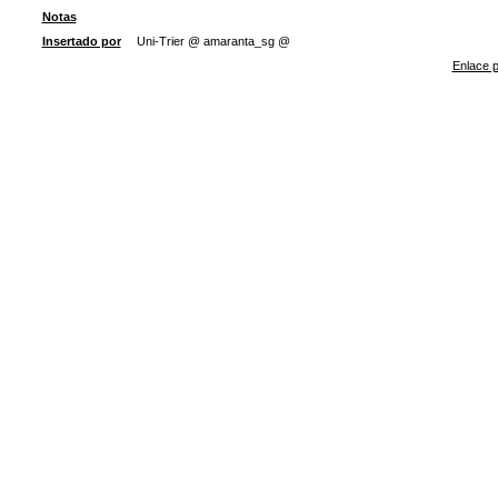
Notas
Insertado por
Uni-Trier @ amaranta_sg @
Enlace p