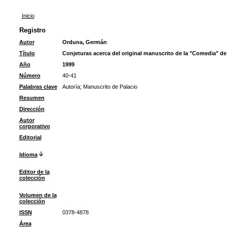
Inicio
Registro
Autor
Orduna, Germán
Título
Conjeturas acerca del original manuscrito de la "Comedia" d
Año
1999
Número
40-41
Palabras clave
Autoría
;
Manuscrito de Palacio
Resumen
Dirección
Autor
corporativo
Editorial
Idioma
Editor de la
colección
Volumen de la
colección
ISSN
0378-4878
Área