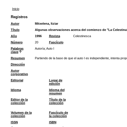
Inicio
Registros
Autor
Mitxelena, Itziar
Título
Algunas observaciones acerca del comienzo de "La Celestina
Año
1996
Revista
Celestinesca
Número
20
Fascículo
Palabras
Autoría
;
Auto I
clave
Resumen
Partiendo de la base de que el auto I es independiente, intenta pro
Dirección
Autor
corporativo
Editorial
Lugar de
edición
Idioma
Idioma del
resumen
Editor de la
Título de la
colección
colección
Volumen de la
Fascículo de
colección
la colección
ISSN
ISBN