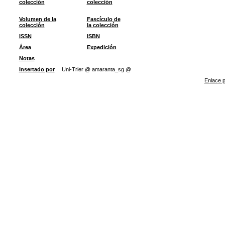
colección
colección
Volumen de la
Fascículo de
colección
la colección
ISSN
ISBN
Área
Expedición
Notas
Insertado por
Uni-Trier @ amaranta_sg @
Enlace p