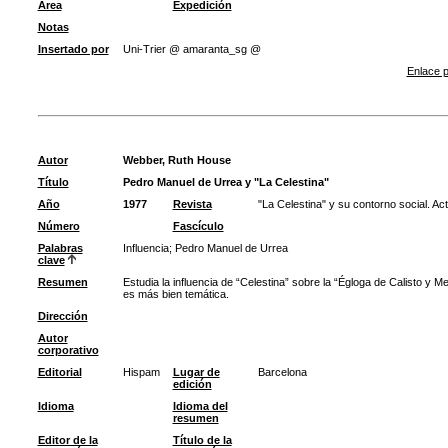
Área
Expedición
Notas
Insertado por
Uni-Trier @ amaranta_sg @
Enlace p
Autor
Webber, Ruth House
Título
Pedro Manuel de Urrea y "La Celestina"
Año
1977
Revista
"La Celestina" y su contorno social. Ac
Número
Fascículo
Palabras
Influencia
;
Pedro Manuel de Urrea
clave
Resumen
Estudia la influencia de “Celestina” sobre la “Égloga de Calisto y 
es más bien temática.
Dirección
Autor
corporativo
Editorial
Hispam
Lugar de
Barcelona
edición
Idioma
Idioma del
resumen
Editor de la
Título de la