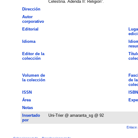
Celestina. Adenda II: Religión”.
Dirección
Autor
corporativo
Editorial
Luga
edic
Idioma
Idio
resu
Editor de la
Títul
colección
cole
Volumen de
Fasc
la colección
de la
cole
ISSN
ISBN
Área
Expe
Notas
Insertado
Uni-Trier @ amaranta_sg @ 92
por
Enlace 