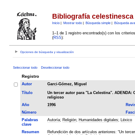
Bibliografía celestinesca
Inicio
|
Mostrar todo
|
Búsqueda simple
|
Búsqueda av
1–1 de 1 registro encontrado(s) con los criteri
(
RSS
):
Opciones de búsqueda y visualización
Seleccionar todo
Deseleccionar todo
Registro
Autor
Garci-Gómez, Miguel
Título
Un tercer autor para "La Celestina". ADENDA: C
religioso
Año
1996
Revi
Número
Fasc
Palabras
Autoría
;
Religión
;
Humanidades digitales
;
Léxico
clave
Resumen
Refundición de dos artículos anteriores: “Un tercer